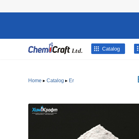
Skip to main content
Catalog
Home
▸
Catalog
▸
Er
You are here