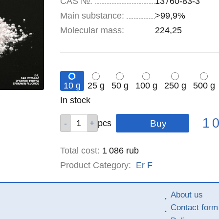
CAS №:
13760-83-3
Main substance:
>99,9%
Molecular mass:
224,25
10 g
25 g
50 g
100 g
250 g
500 g
Remainder
In stock
:
Pric
Qty
Qty
Qty
Qty
Qty
Qty
1 
pcs
pcs
pcs
pcs
pcs
pcs
Total cost
:
1 086
rub
Product Category:
Er
F
About us
Contact form