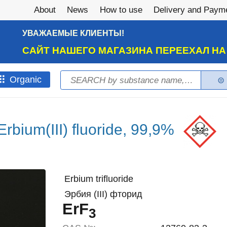
About
News
How to use
Delivery and Paym
УВАЖАЕМЫЕ КЛИЕНТЫ!
САЙТ НАШЕГО МАГАЗИНА ПЕРЕЕХАЛ Н
Search
Оrganic
Search form
Erbium(III) fluoride, 99,9%
Erbium trifluoride
Эрбия (III) фторид
ErF
3