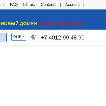
ent
FAQ
Library
Contacts
Account
А НОВЫЙ ДОМЕН
https://химкрафт.рф
Switch
+7 4012 99 48 90
0
currency