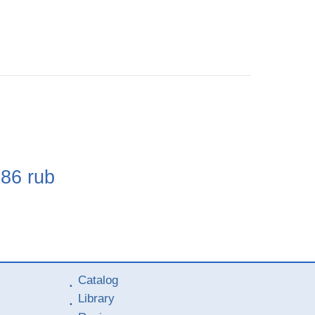
e
086
rub
Catalog
Library