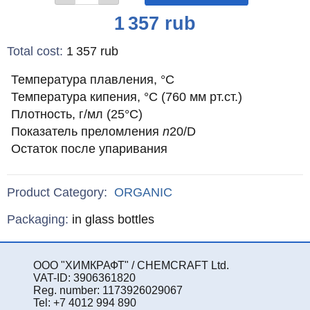
Price
1 357
rub
Total cost
:
1 357
rub
Температура плавления, °С
Температура кипения, °С (760 мм рт.ст.)
Плотность, г/мл (25°С)
Показатель преломления
n
20/D
Остаток после упаривания
Product Category:
ORGANIC
Specifications
Packaging
:
in glass bottles
ООО "ХИМКРАФТ" / CHEMCRAFT Ltd.
VAT-ID: 3906361820
Reg. number: 1173926029067
Tel: +7 4012 994 890