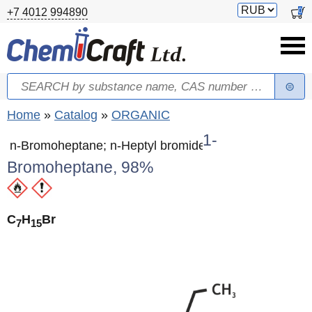
Skip to main content
Switch
0
+7 4012 994890
currency
Search
Search form
You are here
Home
»
Catalog
»
ORGANIC
1-
n-Bromoheptane; n-Heptyl bromide
Bromoheptane, 98%
C
H
Br
7
15