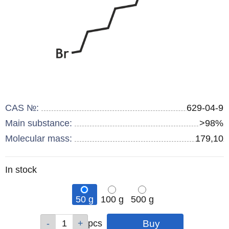
CAS №:
629-04-9
Main substance:
>98%
Molecular mass:
179,10
Remainder
In stock
:
50 g
100 g
500 g
Qty
Qty
Qty
pcs
pcs
pcs