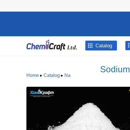
Skip to main content
Catalog
Sodium 
Home
▸
Catalog
▸
Na
You are here