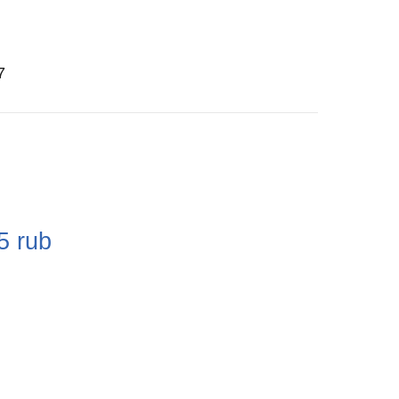
7
e
5
rub