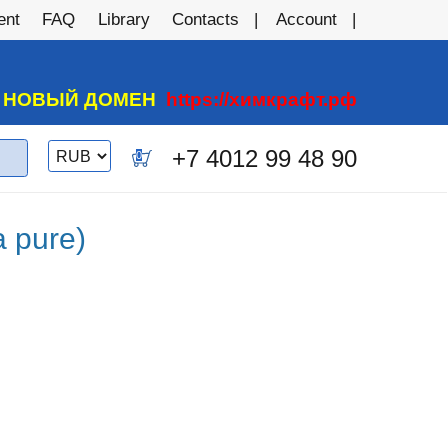
ent
FAQ
Library
Contacts
Account
А НОВЫЙ ДОМЕН
https://химкрафт.рф
Switch
+7 4012 99 48 90
0
currency
a pure)