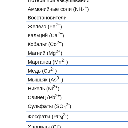
Потери при высушивании
+
Аммонийные соли (NH
)
4
Восстановители
2+
Железо (Fe
)
2+
Кальций (Ca
)
2+
Кобальт (Co
)
2+
Магний (Mg
)
2+
Марганец (Mn
)
2+
Медь (Cu
)
3+
Мышьяк (As
)
2+
Никель (Ni
)
2+
Свинец (Pb
)
2-
Сульфаты (SO
)
4
3-
Фосфаты (PO
)
4
-
Хлориды (Cl
)