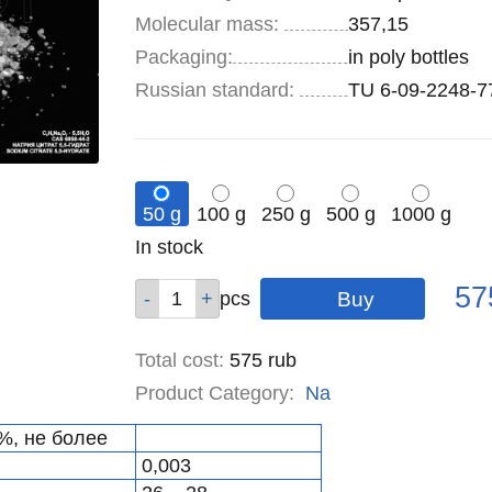
Molecular mass:
357,15
Specifications
Packaging
:
in poly bottles
Russian standard:
TU 6-09-2248-7
50 g
100 g
250 g
500 g
1000 g
Remainder
In stock
:
Pric
Qty
Qty
Qty
Qty
Qty
57
pcs
pcs
pcs
pcs
pcs
Total cost
:
575
rub
Product Category:
Na
%, не более
0,003