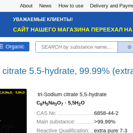
About
News
How to use
Delivery and Paym
УВАЖАЕМЫЕ КЛИЕНТЫ!
САЙТ НАШЕГО МАГАЗИНА ПЕРЕЕХАЛ Н
Search
Оrganic
Search form
citrate 5.5-hydrate, 99.99% (extr
tri-Sodium citrate 5,5-hydrate
C
H
Na
O
· 5,5H
O
6
5
3
7
2
CAS №:
6858-44-2
Main substance:
>99,99%
Reactive Qualification:
extra pure 7-3