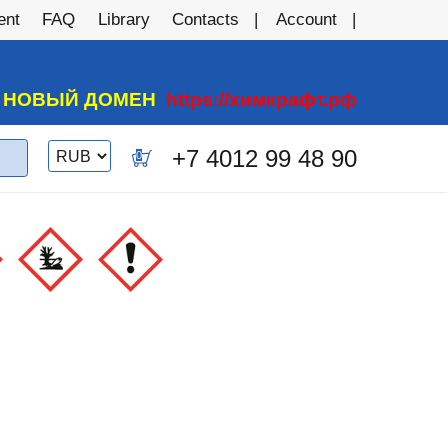
ent
FAQ
Library
Contacts
Account
А НОВЫЙ ДОМЕН
https://химкрафт.рф
Switch
+7 4012 99 48 90
0
currency