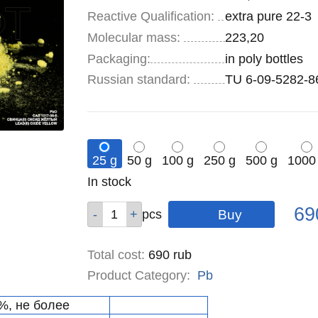
Reactive Qualification:
extra pure 22-3
Molecular mass:
223,20
Specifications
Packaging
:
in poly bottles
Russian standard:
TU 6-09-5282-8
25 g
50 g
100 g
250 g
500 g
1000
Remainder
In stock
:
Pric
Qty
Qty
Qty
Qty
Qty
Qty
69
pcs
pcs
pcs
pcs
pcs
pcs
Total cost
:
690
rub
Product Category:
Pb
%, не более