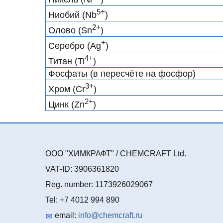
5+
Ниобий (Nb
)
2+
Олово (Sn
)
+
Серебро (Ag
)
4+
Титан (Ti
)
Фосфаты (в пересчёте на фосфор)
3+
Хром (Cr
)
2
+
Цинк (Zn
)
ООО "ХИМКРАФТ" / CHEMCRAFT Ltd.
VAT-ID: 3906361820
Reg. number: 1173926029067
Tel: +7 4012 994 890
email:
info@chemcraft.ru