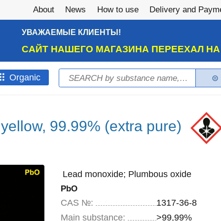
About
News
How to use
Delivery and Paym
УВАЖАЕМЫЕ КЛИЕНТЫ!
САЙТ НАШЕГО МАГАЗИНА ПЕРЕЕХАЛ Н
Search
Оrganic
Search form
 yellow, 99.99% (extra pure)
Lead monoxide; Plumbous oxide
PbO
CAS №:
1317-36-8
Main substance:
>99,99%