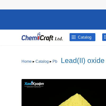
Skip to main content
Catalog
Lead(II) oxide
Home
▸
Catalog
▸
Pb
You are here