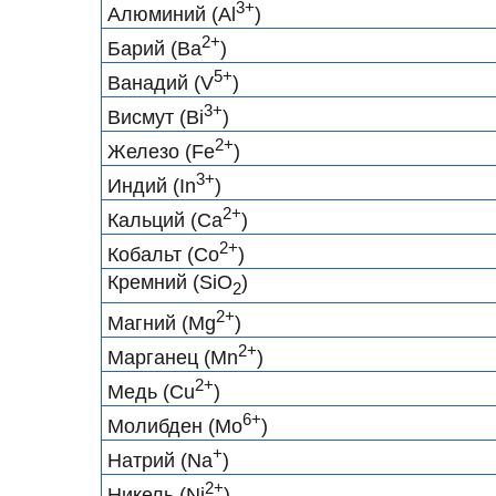
3+
Алюминий (Al
)
2
+
Барий (Ba
)
5+
Ванадий (V
)
3+
Висмут (Bi
)
2+
Железо (Fe
)
3+
Индий (In
)
2+
Кальций (Ca
)
2+
Кобальт (Co
)
Кремний (SiO
)
2
2+
Магний (Mg
)
2+
Марганец (Mn
)
2+
Медь (Cu
)
6+
Молибден (Mo
)
+
Натрий (Na
)
2+
Никель (Ni
)