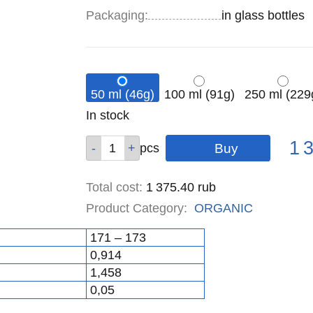
Specifications
Packaging
:
in glass bottles
50 ml (46g)
100 ml (91g)
250 ml (229
Remainder
In stock
:
Pric
Qty
Qty
Qty
1 
pcs
pcs
pcs
Total cost
:
1 375.40
rub
Product Category:
ORGANIC
171 – 173
0,914
1,458
0,05