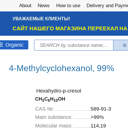
About
News
How to use
Delivery and Paym
УВАЖАЕМЫЕ КЛИЕНТЫ!
САЙТ НАШЕГО МАГАЗИНА ПЕРЕЕХАЛ Н
Search
Оrganic
Search form
4-Methylcyclohexanol, 99%
Hexahydro-p-cresol
CH
C
H
OH
3
6
10
CAS №:
589-91-3
Main substance:
>99%
Molecular mass:
114,19