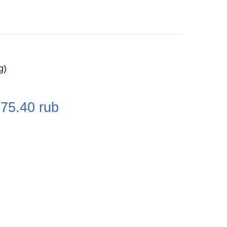
g)
e
375.40
rub