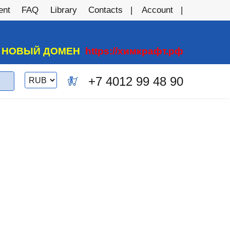
ent
FAQ
Library
Contacts
Account
А НОВЫЙ ДОМЕН
https://химкрафт.рф
Switch
+7 4012 99 48 90
0
currency