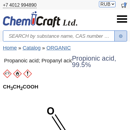
Skip to main content
Switch
0
+7 4012 994890
currency
Search
Search form
You are here
Home
»
Catalog
»
ORGANIC
Propionic acid,
Propanoic acid; Propanyl acid
99.5%
CH
CH
COOH
3
2