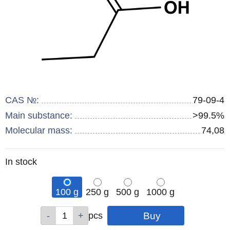
CAS №:
79-09-4
Main substance:
>99.5%
Molecular mass:
74,08
Remainder
In stock
:
100 g
250 g
500 g
1000 g
Qty
Qty
Qty
Qty
pcs
pcs
pcs
pcs