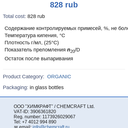
Price
828
rub
Total cost
:
828
rub
Содержание контролируемых примесей, %, не бол
Температура кипения, °С
Плотность г/мл, (25°С)
Показатель преломления
n
/D
20
Остаток после выпаривания
Product Category:
ORGANIC
Specifications
Packaging
:
in glass bottles
ООО "ХИМКРАФТ" / CHEMCRAFT Ltd.
VAT-ID: 3906361820
Reg. number: 1173926029067
Tel: +7 4012 994 890
email:
info@chemcraft.ru