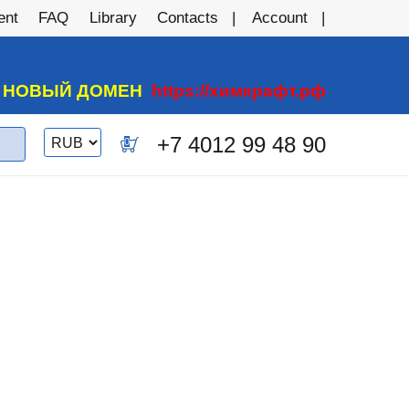
ent
FAQ
Library
Contacts
Account
А НОВЫЙ ДОМЕН
https://химкрафт.рф
Switch
+7 4012 99 48 90
0
currency