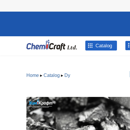
Skip to main content
Catalog
Home
▸
Catalog
▸
Dy
You are here