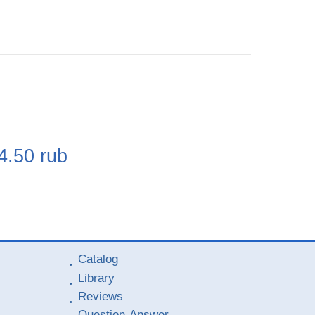
e
4.50
rub
Catalog
Library
Reviews
Question-Answer