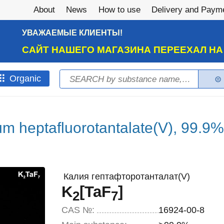
About
News
How to use
Delivery and Paym
УВАЖАЕМЫЕ КЛИЕНТЫ!
САЙТ НАШЕГО МАГАЗИНА ПЕРЕЕХАЛ Н
Search
Оrganic
Search form
um heptafluorotantalate(V), 99.9
Калия гептафторотанталат(V)
K
[
TaF
]
2
7
CAS №:
16924-00-8