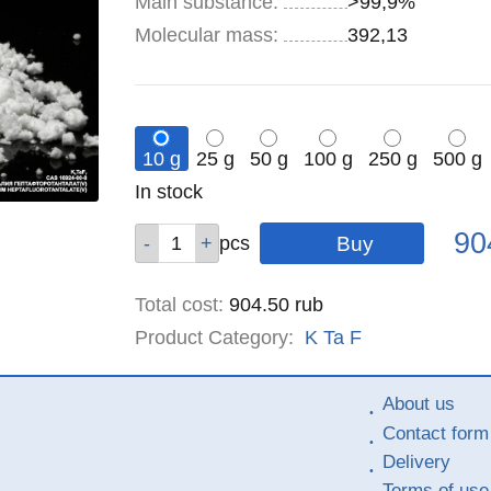
Main substance:
>99,9%
Molecular mass:
392,13
10 g
25 g
50 g
100 g
250 g
500 g
Remainder
In stock
:
Pric
Qty
Qty
Qty
Qty
Qty
Qty
90
pcs
pcs
pcs
pcs
pcs
pcs
Total cost
:
904.50
rub
Product Category:
K
Ta
F
About us
Contact form
Delivery
Terms of use