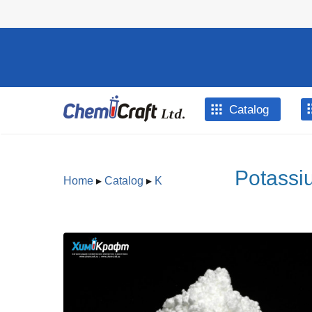
Skip to main content
Catalog
Potassi
Home
▸
Catalog
▸
K
You are here