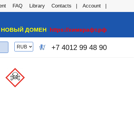
ent
FAQ
Library
Contacts
Account
А НОВЫЙ ДОМЕН
https://химкрафт.рф
Switch
+7 4012 99 48 90
0
currency
%