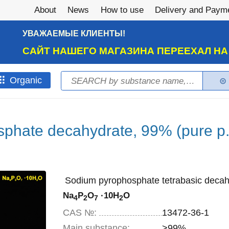
About
News
How to use
Delivery and Paym
УВАЖАЕМЫЕ КЛИЕНТЫ!
САЙТ НАШЕГО МАГАЗИНА ПЕРЕЕХАЛ Н
Search
Оrganic
Search form
phate decahydrate, 99% (pure p.
Sodium pyrophosphate tetrabasic decah
Na
P
O
·10H
O
4
2
7
2
CAS №:
13472-36-1
Main substance:
>99%