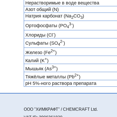
Нерастворимые в воде вещества
Азот общий (N)
Натрия карбонат (Na
CO
)
2
3
3-
Ортофосфаты (PO
)
4
-
Хлориды (Cl
)
2-
Сульфаты (SO
)
4
2+
Железо (Fe
)
+
Калий (K
)
3+
Мышьяк (As
)
2+
Тяжёлые металлы (Pb
)
pH 5%-ного раствора препарата
ООО "ХИМКРАФТ" / CHEMCRAFT Ltd.