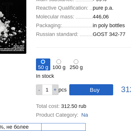
Reactive Qualification:
pure p.a.
Molecular mass:
446,06
Specifications
Packaging
:
in poly bottles
Russian standard:
GOST 342-77
50 g
100 g
250 g
Remainder
In stock
:
Pric
Qty
Qty
Qty
31
pcs
pcs
pcs
Total cost
:
312.50
rub
Product Category:
Na
%, не более