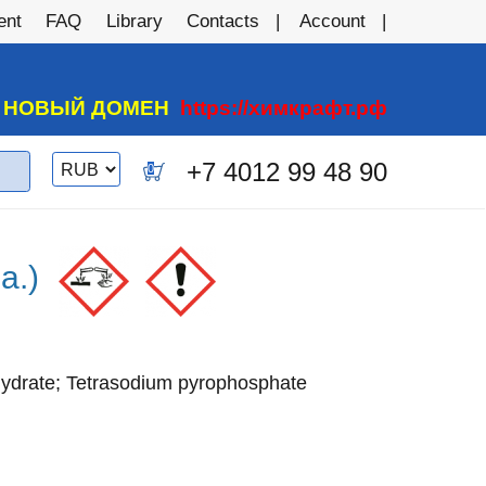
ent
FAQ
Library
Contacts
Account
А НОВЫЙ ДОМЕН
https://химкрафт.рф
Switch
+7 4012 99 48 90
0
currency
a.)
ydrate; Tetrasodium pyrophosphate