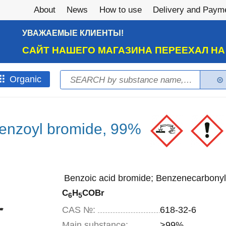
About
News
How to use
Delivery and Paym
УВАЖАЕМЫЕ КЛИЕНТЫ!
САЙТ НАШЕГО МАГАЗИНА ПЕРЕЕХАЛ Н
Search
Оrganic
Search form
enzoyl bromide, 99%
Benzoic acid bromide; Benzenecarbony
C
H
COBr
6
5
CAS №:
618-32-6
Main substance:
>99%