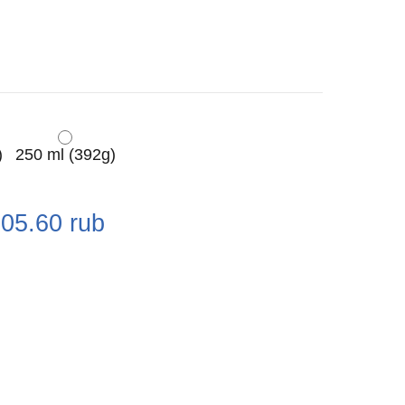
)
250 ml (392g)
e
305.60
rub