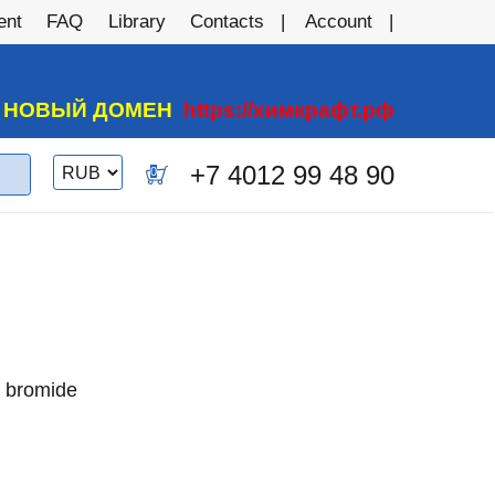
ent
FAQ
Library
Contacts
Account
А НОВЫЙ ДОМЕН
https://химкрафт.рф
Switch
+7 4012 99 48 90
0
currency
l bromide