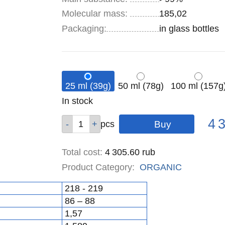
Molecular mass:
185,02
Specifications
Packaging
:
in glass bottles
25 ml (39g)
50 ml (78g)
100 ml (157g
Remainder
In stock
:
Pric
Qty
Qty
Qty
Qty
4 
pcs
pcs
pcs
pcs
Total cost
:
4 305.60
rub
Product Category:
ORGANIC
218 - 219
86 – 88
1,57