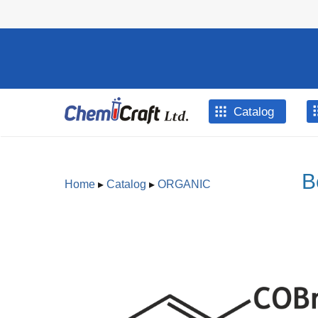
Skip to main content
Catalog
B
Home
▸
Catalog
▸
ORGANIC
You are here