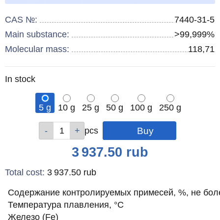
CAS №:
7440-31-5
Main substance:
>99,999%
Molecular mass:
118,71
Remainder
In stock
:
5 g
10 g
25 g
50 g
100 g
250 g
Qty
Qty
Qty
Qty
Qty
Qty
pcs
pcs
pcs
pcs
pcs
pcs
Price
3 937.50
rub
Total cost
:
3 937.50
rub
Содержание контролируемых примесей, %, не бол
Температура плавления, °С
Железо (Fe)