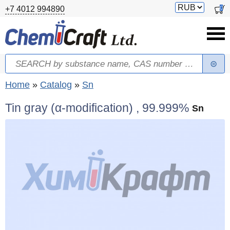
Skip to main content
Switch
0
+7 4012 994890
currency
Search
Search form
You are here
Home
»
Catalog
»
Sn
Tin gray (α-modification) , 99.999%
Sn