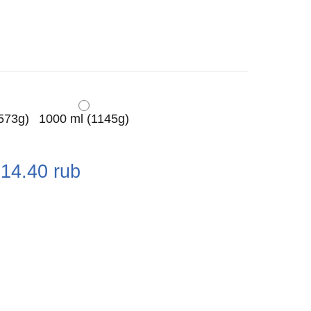
573g)
1000 ml (1145g)
e
214.40
rub