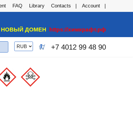
ent
FAQ
Library
Contacts
Account
А НОВЫЙ ДОМЕН
https://химкрафт.рф
Switch
+7 4012 99 48 90
0
currency