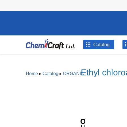
Skip to main content
Catalog
Ethyl chlor
Home
▸
Catalog
▸
ORGANIC
You are here