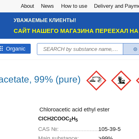
About
News
How to use
Delivery and Paym
УВАЖАЕМЫЕ КЛИЕНТЫ!
САЙТ НАШЕГО МАГАЗИНА ПЕРЕЕХАЛ Н
Search
Оrganic
Search form
oacetate, 99% (pure)
Chloroacetic acid ethyl ester
ClCH2COOC
H
2
5
CAS №:
105-39-5
Main substance:
>99%