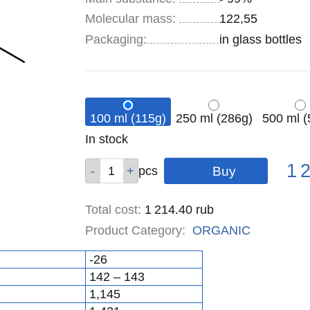
Molecular mass:
122,55
Specifications
Packaging
:
in glass bottles
100 ml (115g)
250 ml (286g)
500 ml (
Remainder
In stock
:
Pric
Qty
Qty
Qty
Qty
1 
pcs
pcs
pcs
pcs
Total cost
:
1 214.40
rub
Product Category:
ORGANIC
-26
142 – 143
1,145