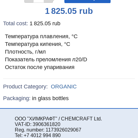
Price
1 825.05
rub
Total cost
:
1 825.05
rub
Температура плавления, °С
Температура кипения, °С
Плотность, г/мл
Показатель преломления
n
20/D
Остаток после упаривания
Product Category:
ORGANIC
Specifications
Packaging
:
in glass bottles
ООО "ХИМКРАФТ" / CHEMCRAFT Ltd.
VAT-ID: 3906361820
Reg. number: 1173926029067
Tel: +7 4012 994 890