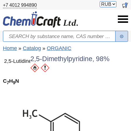
Skip to main content
Switch
0
+7 4012 994890
currency
Search
Search form
You are here
Home
»
Catalog
»
ORGANIC
2,5-Dimethylpyridine, 98%
2,5-Lutidine
C
H
N
7
9