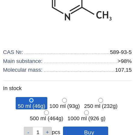
CAS №:
589-93-5
Main substance:
>98%
Molecular mass:
107,15
Remainder
In stock
:
50 ml (46g)
100 ml (93g)
250 ml (232g)
500 ml (464g)
1000 ml (926 g)
Qty
Qty
Qty
Qty
Qty
pcs
pcs
pcs
pcs
pcs